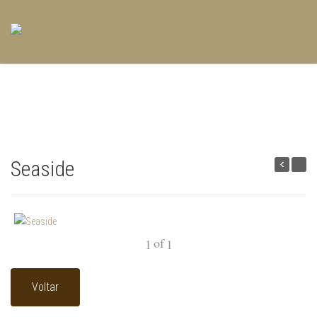
Seaside
of
1
1
Voltar