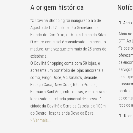
A origem histórica
Notíc
"O Covilhã Shopping foi inaugurado a 5 de
Abriu
Agosto de 1992, pelo então Secretário de
Abriu no
Estado do Comércio, o Dr. Luís Palha da Silva.
CTT. As 
O centro comercial é considerado um produto
físicos 
maduro, uma vez que tem mais de 25 anos de
oferecem
existência.
de encom
O Covilhã Shopping conta com 50 lojas, e
serviços
apresenta um portefólio de lojas âncora tais
das loja
como, Pingo Doce, McDonald's, Seaside,
possuem
Espaço Casa, New Code, Rádio Popular,
cacifos
Farmácia Sant'Ana, entre outras, e encontra-se
de conta
localizado na entrada principal de acesso à
rede de 
cidade da Covilhã e Serra da Estrela, e a 100m
do Centro Hospitalar da Cova da Beira.
Read 
> Ver mais...