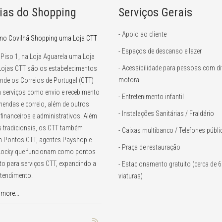
ias do Shopping
Serviços Gerais
- Apoio ao cliente
 no Covilhã Shopping uma Loja CTT
- Espaços de descanso e lazer
 Piso 1, na Loja Aguarela uma Loja
- Acessibilidade para pessoas com di
Lojas CTT são os estabelecimentos
motora
onde os Correios de Portugal (CTT)
 serviços como envio e recebimento
- Entretenimento infantil
endas e correio, além de outros
- Instalações Sanitárias / Fraldário
 financeiros e administrativos. Além
s tradicionais, os CTT também
- Caixas multibanco / Telefones públ
 Pontos CTT, agentes Payshop e
- Praça de restauração
 Locky que funcionam como pontos
to para serviços CTT, expandindo a
- Estacionamento gratuito (cerca de 
atendimento.
viaturas)
more...