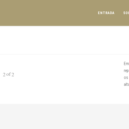
ENTRADA
SO
Emp
rep
of
2
2
os 
alt